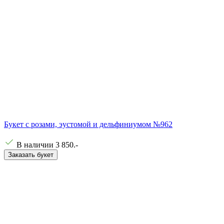
Букет с розами, эустомой и дельфиниумом №962
В наличии
3 850
.-
Заказать букет