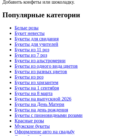
Добавить конфеты или шоколадку.
Популярные категории
Белые розы
Букет невесты
Букеты для свидания
Букеты для учителей
Букеты из 11 роз
Букеты из 7 роз
Букеты из альстромерии
Букеты из одного вида цветов
Букеты из разных цветов
Букеты из роз
Букеты из хризантем
Букеты на 1 сентября
Букеты на 8 марта
Букеты на выпускной 2026
Букеты на День Матери
Букеты на день рождения
Букеты с пионовидными розами
Красные розы
Мужские букеты
Оформление авто на свадьбу