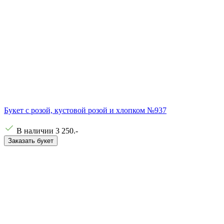
Букет с розой, кустовой розой и хлопком №937
В наличии
3 250
.-
Заказать букет