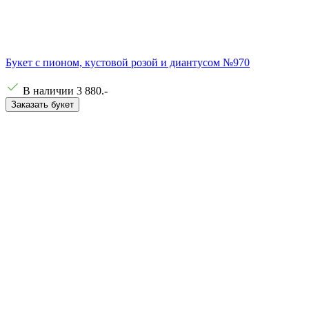
Букет с пионом, кустовой розой и диантусом №970
В наличии
3 880
.-
Заказать букет