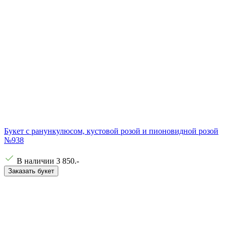
Букет с ранункулюсом, кустовой розой и пионовидной розой
№938
В наличии
3 850
.-
Заказать букет