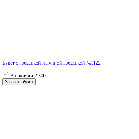
Букет с гвоздикой и лунной гвоздикой №1122
В наличии
2 300
.-
Заказать букет