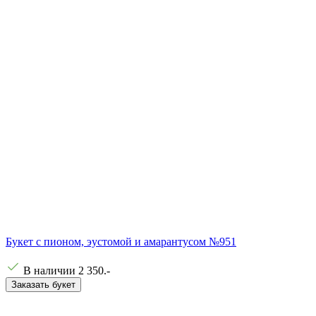
Букет с пионом, эустомой и амарантусом №951
В наличии
2 350
.-
Заказать букет