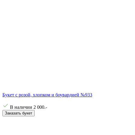
Букет с розой, хлопком и боувардией №933
В наличии
2 000
.-
Заказать букет