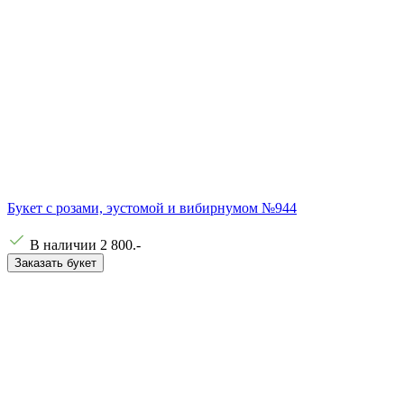
Букет с розами, эустомой и вибирнумом №944
В наличии
2 800
.-
Заказать букет