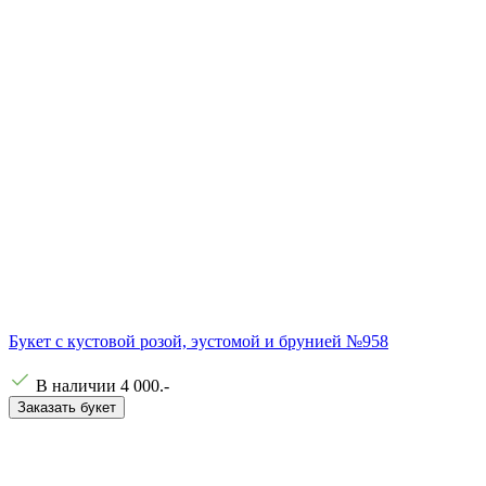
Букет с кустовой розой, эустомой и брунией №958
В наличии
4 000
.-
Заказать букет