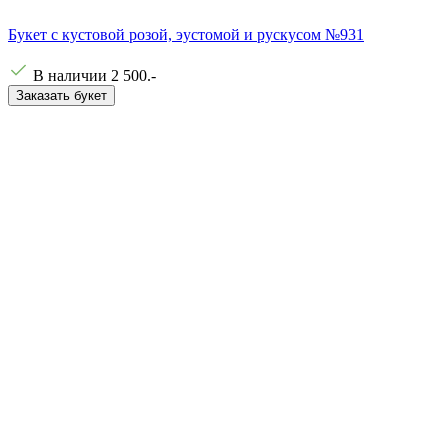
Букет с кустовой розой, эустомой и рускусом №931
В наличии
2 500
.-
Заказать букет