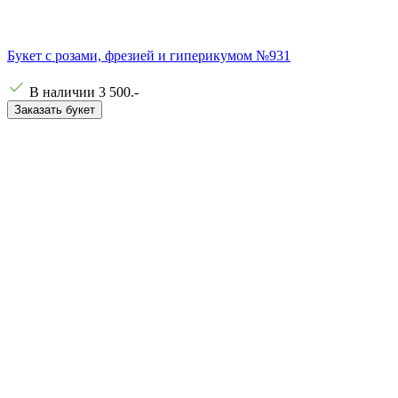
Букет с розами, фрезией и гиперикумом №931
В наличии
3 500
.-
Заказать букет