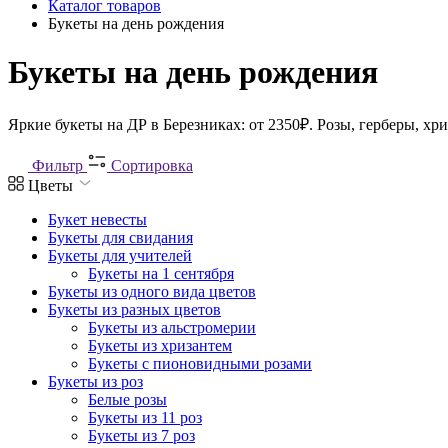
Каталог товаров
Букеты на день рождения
Букеты на день рождения
Яркие букеты на ДР в Березниках: от 2350₽. Розы, герберы, х
Фильтр
Сортировка
Цветы
Букет невесты
Букеты для свидания
Букеты для учителей
Букеты на 1 сентября
Букеты из одного вида цветов
Букеты из разных цветов
Букеты из альстромерии
Букеты из хризантем
Букеты с пионовидными розами
Букеты из роз
Белые розы
Букеты из 11 роз
Букеты из 7 роз