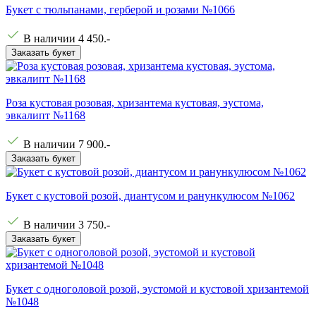
Букет с тюльпанами, герберой и розами №1066
В наличии
4 450
.-
Заказать букет
Роза кустовая розовая, хризантема кустовая, эустома,
эвкалипт №1168
В наличии
7 900
.-
Заказать букет
Букет с кустовой розой, диантусом и ранункулюсом №1062
В наличии
3 750
.-
Заказать букет
Букет с одноголовой розой, эустомой и кустовой хризантемой
№1048