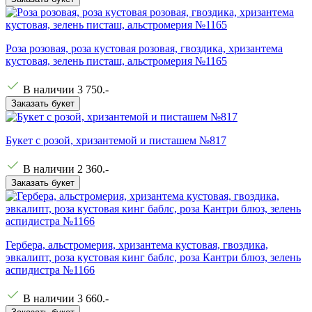
Роза розовая, роза кустовая розовая, гвоздика, хризантема
кустовая, зелень писташ, альстромерия №1165
В наличии
3 750
.-
Заказать букет
Букет с розой, хризантемой и писташем №817
В наличии
2 360
.-
Заказать букет
Гербера, альстромерия, хризантема кустовая, гвоздика,
эвкалипт, роза кустовая кинг баблс, роза Кантри блюз, зелень
аспидистра №1166
В наличии
3 660
.-