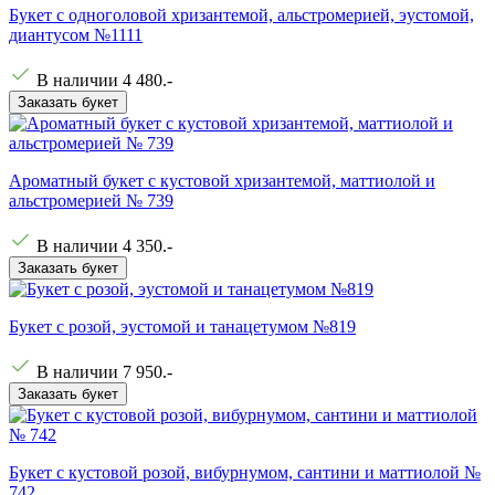
Букет с одноголовой хризантемой, альстромерией, эустомой,
диантусом №1111
В наличии
4 480
.-
Заказать букет
Ароматный букет с кустовой хризантемой, маттиолой и
альстромерией № 739
В наличии
4 350
.-
Заказать букет
Букет с розой, эустомой и танацетумом №819
В наличии
7 950
.-
Заказать букет
Букет с кустовой розой, вибурнумом, сантини и маттиолой №
742