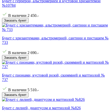
Букет с герберой, альстромерией и кустовой хризантемой
№10784
В наличии
2 450
.-
Заказать букет
Букет с хризантемами, альстромерией, сантини и писташем №
733
В наличии
2 690
.-
Заказать букет
Букет с пионами, кустовой розой, скиммией и маттиолой №
737
В наличии
5 510
.-
Заказать букет
Букет с лилией, диантусом и маттиолой №826