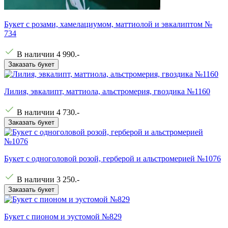
Букет с розами, хамелациумом, маттиолой и эвкалиптом №
734
В наличии
4 990
.-
Заказать букет
Лилия, эвкалипт, маттиола, альстромерия, гвоздика №1160
В наличии
4 730
.-
Заказать букет
Букет с одноголовой розой, герберой и альстромерией №1076
В наличии
3 250
.-
Заказать букет
Букет с пионом и эустомой №829