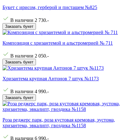
Букет с ирисом, герберой и писташем №825
В наличии
2 730
.-
Заказать букет
Композиция с хризантемой и альстромерией № 711
В наличии
2 050
.-
Заказать букет
Хризантема крупная Антонов 7 штук №1173
В наличии
4 990
.-
Заказать букет
Роза реджерс парк, роза кустовая кремовая, эустома,
хризантема, эвкалипт, гвоздика №1158
В наличии
6 990
.-