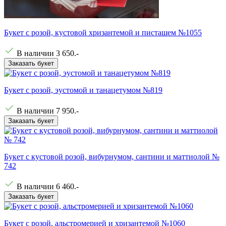
Букет с розой, кустовой хризантемой и писташем №1055
В наличии
3 650
.-
Заказать букет
Букет с розой, эустомой и танацетумом №819
В наличии
7 950
.-
Заказать букет
Букет с кустовой розой, вибурнумом, сантини и маттиолой №
742
В наличии
6 460
.-
Заказать букет
Букет с розой, альстромерией и хризантемой №1060