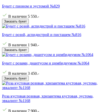
Букет с пионом и эустомой №829
В наличии
5 550
.-
Заказать букет
Букет с розой, аспидистрой и писташем №816
В наличии
1 940
.-
Заказать букет
Букет с розами, диантусом и цимбидиумом №1064
В наличии
3 450
.-
Заказать букет
Роза кустовая розовая, хризантема кустовая, эустома,
эвкалипт №1168
В наличии
7 900
.-