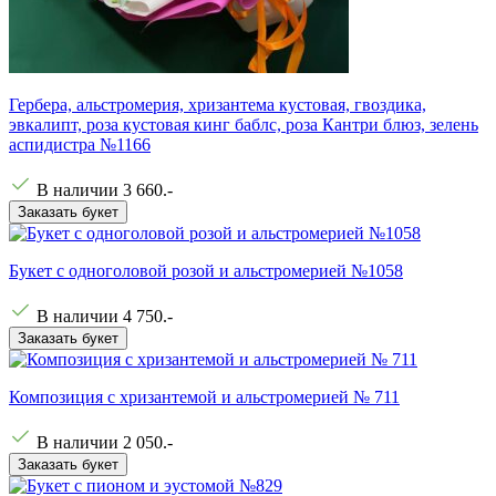
Гербера, альстромерия, хризантема кустовая, гвоздика,
эвкалипт, роза кустовая кинг баблс, роза Кантри блюз, зелень
аспидистра №1166
В наличии
3 660
.-
Заказать букет
Букет с одноголовой розой и альстромерией №1058
В наличии
4 750
.-
Заказать букет
Композиция с хризантемой и альстромерией № 711
В наличии
2 050
.-
Заказать букет