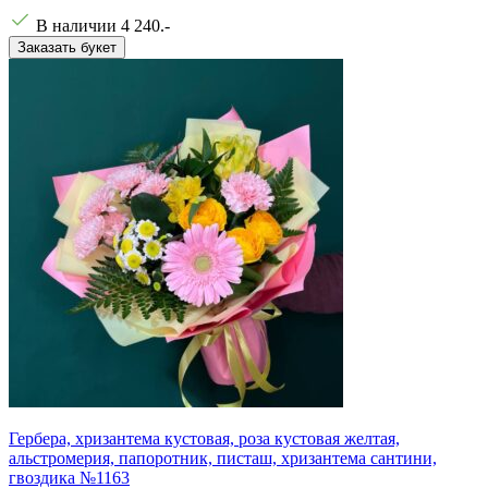
В наличии
4 240
.-
Заказать букет
Гербера, хризантема кустовая, роза кустовая желтая,
альстромерия, папоротник, писташ, хризантема сантини,
гвоздика №1163