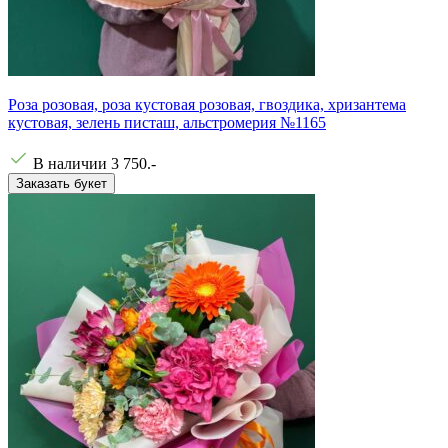
Роза розовая, роза кустовая розовая, гвоздика, хризантема
кустовая, зелень писташ, альстромерия №1165
В наличии
3 750
.-
Заказать букет