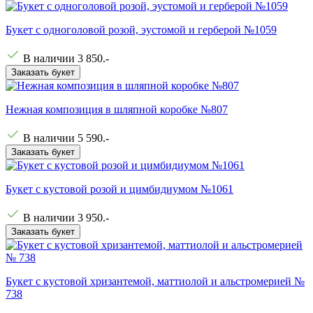
Букет с одноголовой розой, эустомой и герберой №1059
В наличии
3 850
.-
Заказать букет
Нежная композиция в шляпной коробке №807
В наличии
5 590
.-
Заказать букет
Букет с кустовой розой и цимбидиумом №1061
В наличии
3 950
.-
Заказать букет
Букет с кустовой хризантемой, маттиолой и альстромерией №
738