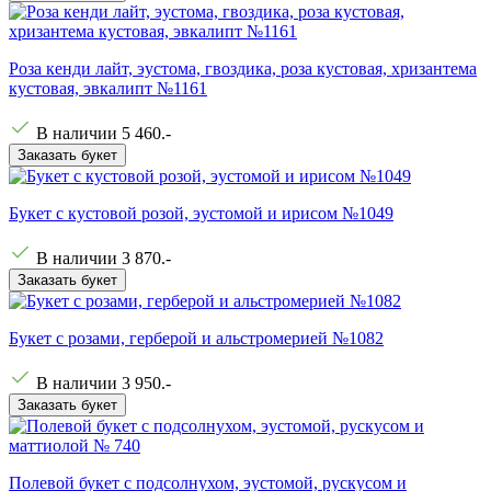
Роза кенди лайт, эустома, гвоздика, роза кустовая, хризантема
кустовая, эвкалипт №1161
В наличии
5 460
.-
Заказать букет
Букет с кустовой розой, эустомой и ирисом №1049
В наличии
3 870
.-
Заказать букет
Букет с розами, герберой и альстромерией №1082
В наличии
3 950
.-
Заказать букет
Полевой букет с подсолнухом, эустомой, рускусом и