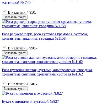
маттиолой № 740
В наличии
4 950
.-
Заказать букет
Роза реджерс парк, роза кустовая кремовая, эустома,
хризантема, эвкалипт, гвоздика №1158
В наличии
6 990
.-
Заказать букет
Роза кустовая желтая, эустома, альстромерия, гвоздика,
хризантема сантини, хризантема кустовая №1162
В наличии
4 340
.-
Заказать букет
Букет с пионами и эустомой №827