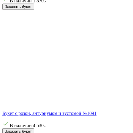
В наличии
1 870
.-
Заказать букет
Букет с розой, антуриумом и эустомой №1091
В наличии
4 530
.-
Заказать букет