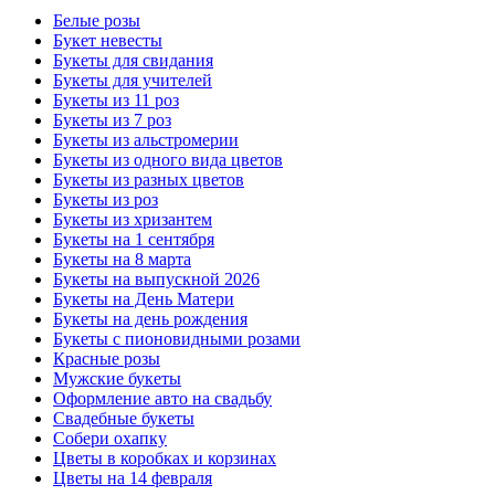
Белые розы
Букет невесты
Букеты для свидания
Букеты для учителей
Букеты из 11 роз
Букеты из 7 роз
Букеты из альстромерии
Букеты из одного вида цветов
Букеты из разных цветов
Букеты из роз
Букеты из хризантем
Букеты на 1 сентября
Букеты на 8 марта
Букеты на выпускной 2026
Букеты на День Матери
Букеты на день рождения
Букеты с пионовидными розами
Красные розы
Мужские букеты
Оформление авто на свадьбу
Свадебные букеты
Собери охапку
Цветы в коробках и корзинах
Цветы на 14 февраля