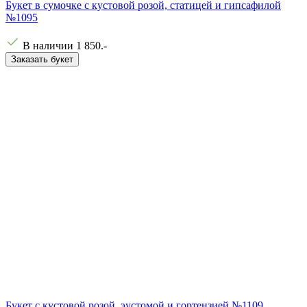
Букет в сумочке с кустовой розой, статицей и гипсафилой
№1095
В наличии
1 850
.-
Заказать букет
Букет с кустовой розой, эустомой и гортензией №1109