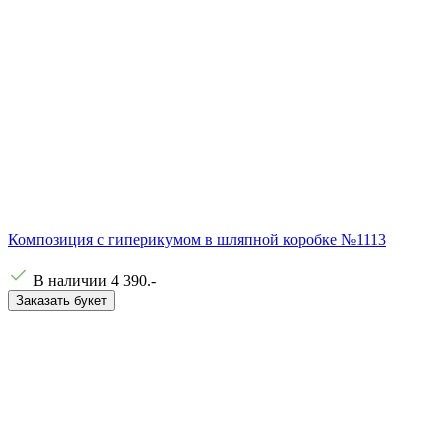
Композиция с гиперикумом в шляпной коробке №1113
В наличии
4 390
.-
Заказать букет