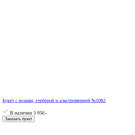
Букет с розами, герберой и альстромерией №1082
В наличии
3 950
.-
Заказать букет