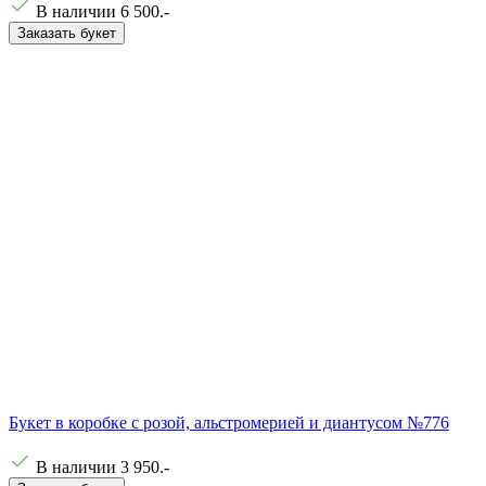
В наличии
6 500
.-
Заказать букет
Букет в коробке с розой, альстромерией и диантусом №776
В наличии
3 950
.-