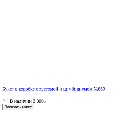
Букет в коробке с эустомой и цимбидиумом №869
В наличии
3 390
.-
Заказать букет