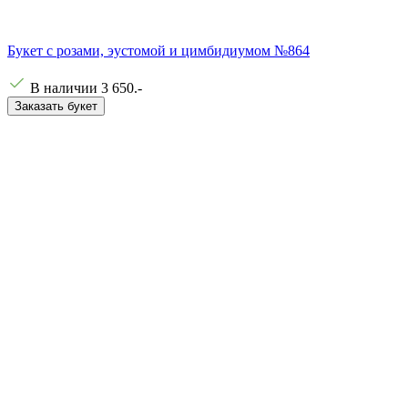
Букет с розами, эустомой и цимбидиумом №864
В наличии
3 650
.-
Заказать букет