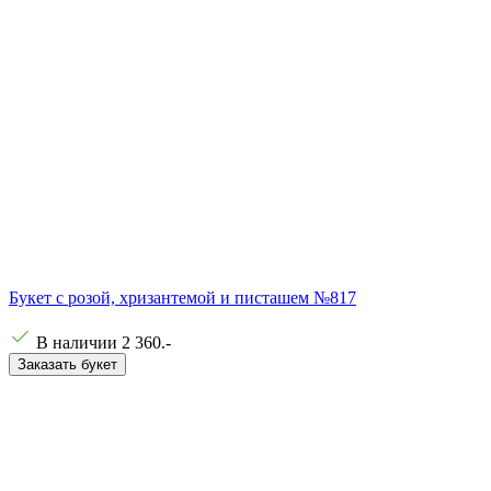
Букет с розой, хризантемой и писташем №817
В наличии
2 360
.-
Заказать букет