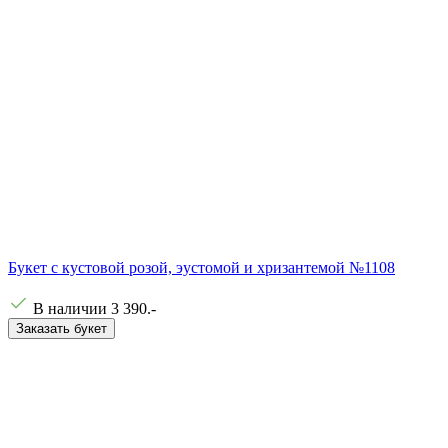
Букет с кустовой розой, эустомой и хризантемой №1108
В наличии
3 390
.-
Заказать букет