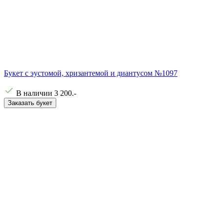
Букет с эустомой, хризантемой и диантусом №1097
В наличии
3 200
.-
Заказать букет