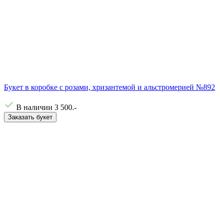
Букет в коробке с розами, хризантемой и альстромерией №892
В наличии
3 500
.-
Заказать букет