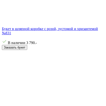
Букет в шляпной коробке с розой, эустомой и хризантемой
№831
В наличии
3 790
.-
Заказать букет