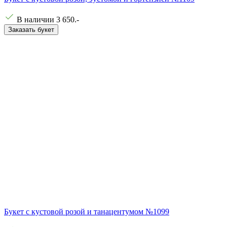
В наличии
3 650
.-
Заказать букет
Букет с кустовой розой и танацентумом №1099