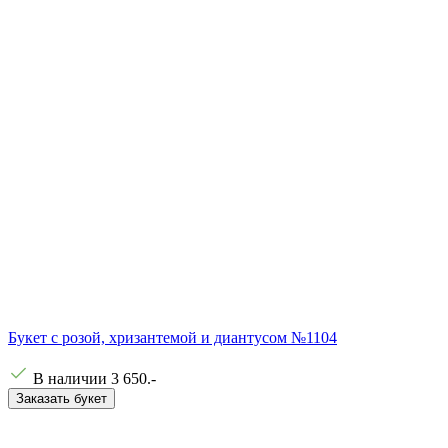
Букет с розой, хризантемой и диантусом №1104
В наличии
3 650
.-
Заказать букет