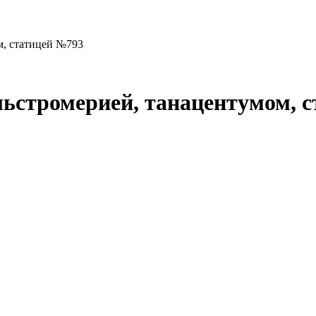
м, статицей №793
альстромерией, танацентумом, 