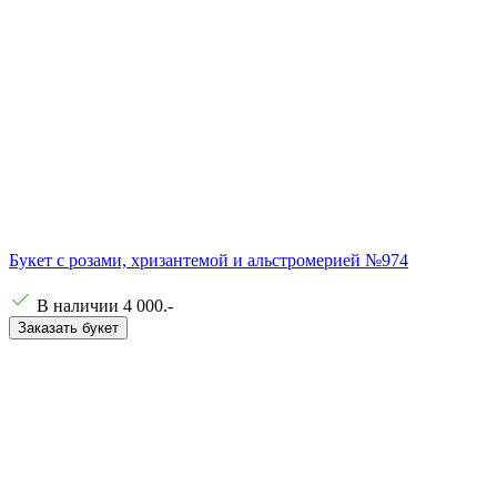
Букет с розами, хризантемой и альстромерией №974
В наличии
4 000
.-
Заказать букет