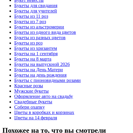
Букет невесты
Букеты для свидания
Букеты для учителей
Букеты из 11 роз
Букеты из 7 роз
Букеты из альстромерии
Букеты из одного вида цветов
Букеты из разных цветов
Букеты из роз
Букеты из хризантем
Букеты на 1 сентября
Букеты на 8 марта
Букеты на выпускной 2026
Букеты на День Матери
Букеты на день рождения
Букеты с пионовидными розами
Красные розы
Мужские букеты
Оформление авто на свадьбу
Свадебные букеты
Собери охапку
Цветы в коробках и корзинах
Цветы на 14 февраля
Похожее на то, что вы смотрели