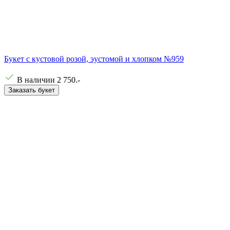
Букет с кустовой розой, эустомой и хлопком №959
В наличии
2 750
.-
Заказать букет