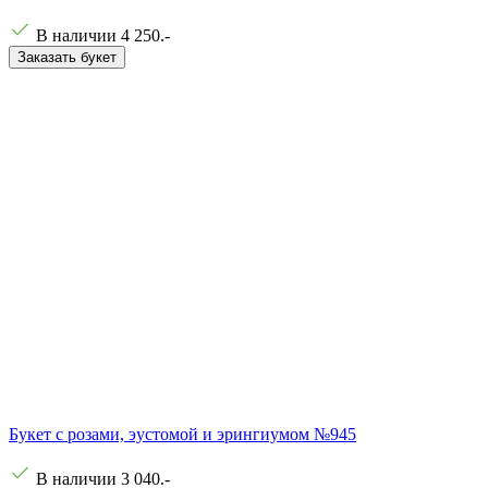
В наличии
4 250
.-
Заказать букет
Букет с розами, эустомой и эрингиумом №945
В наличии
3 040
.-