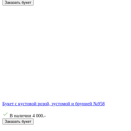
Заказать букет
Букет с кустовой розой, эустомой и брунией №958
В наличии
4 000
.-
Заказать букет