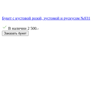
Букет с кустовой розой, эустомой и рускусом №931
В наличии
2 500
.-
Заказать букет