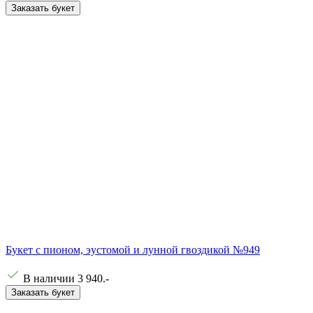
Заказать букет
Букет с пионом, эустомой и лунной гвоздикой №949
В наличии
3 940
.-
Заказать букет