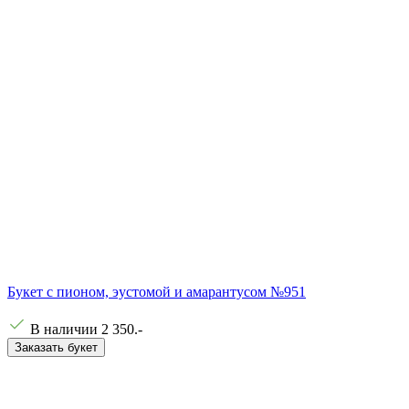
Букет с пионом, эустомой и амарантусом №951
В наличии
2 350
.-
Заказать букет