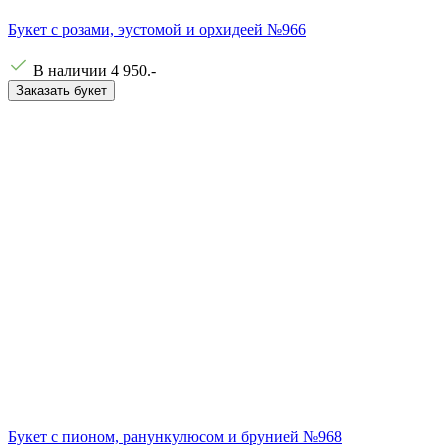
Букет с розами, эустомой и орхидеей №966
В наличии
4 950
.-
Заказать букет
Букет с пионом, ранункулюсом и брунией №968