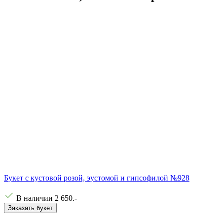
Букет с кустовой розой, эустомой и гипсофилой №928
В наличии
2 650
.-
Заказать букет