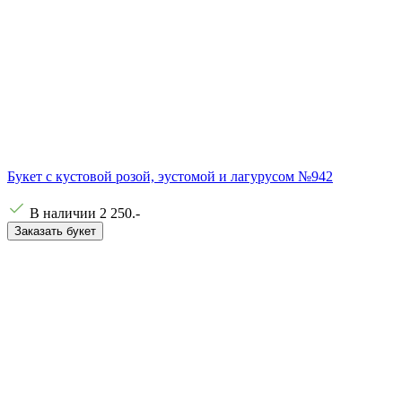
Букет с кустовой розой, эустомой и лагурусом №942
В наличии
2 250
.-
Заказать букет