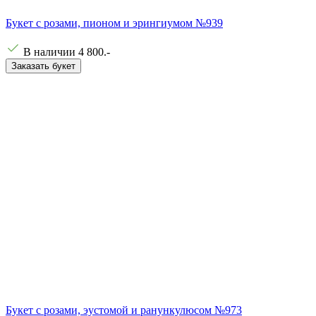
Букет с розами, пионом и эрингиумом №939
В наличии
4 800
.-
Заказать букет
Букет с розами, эустомой и ранункулюсом №973