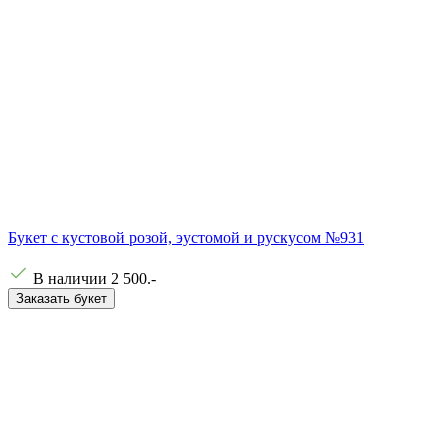
Букет с кустовой розой, эустомой и рускусом №931
В наличии
2 500
.-
Заказать букет