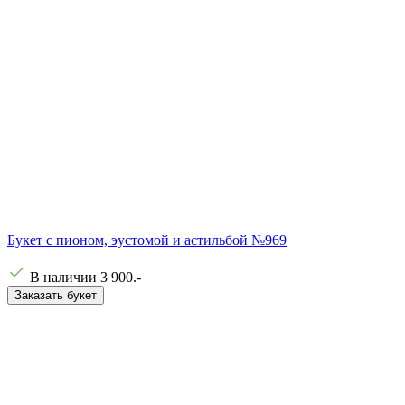
Букет с пионом, эустомой и астильбой №969
В наличии
3 900
.-
Заказать букет