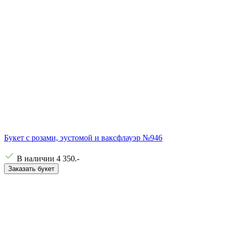
Букет с розами, эустомой и ваксфлауэр №946
В наличии
4 350
.-
Заказать букет