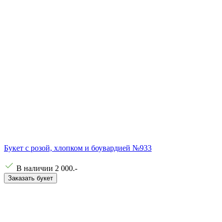
Букет с розой, хлопком и боувардией №933
В наличии
2 000
.-
Заказать букет