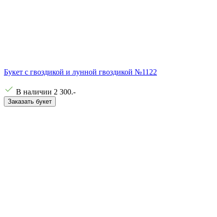
Букет с гвоздикой и лунной гвоздикой №1122
В наличии
2 300
.-
Заказать букет