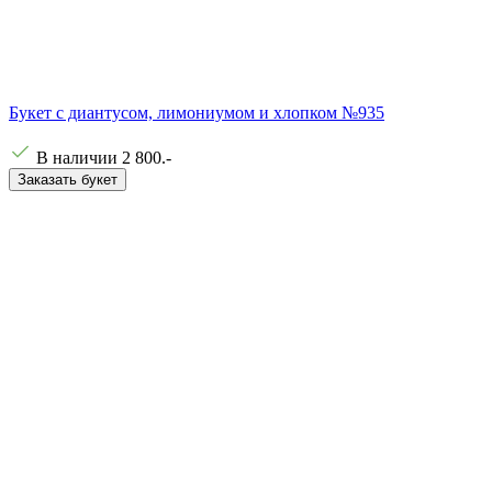
Букет с диантусом, лимониумом и хлопком №935
В наличии
2 800
.-
Заказать букет