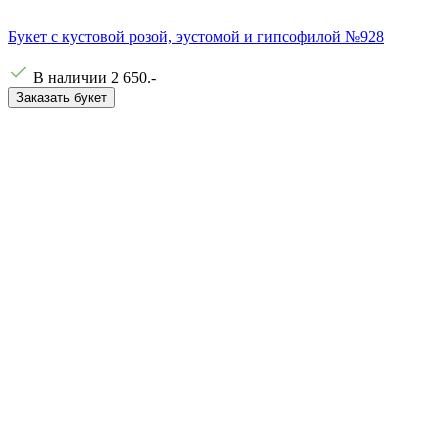
Букет с кустовой розой, эустомой и гипсофилой №928
В наличии
2 650
.-
Заказать букет