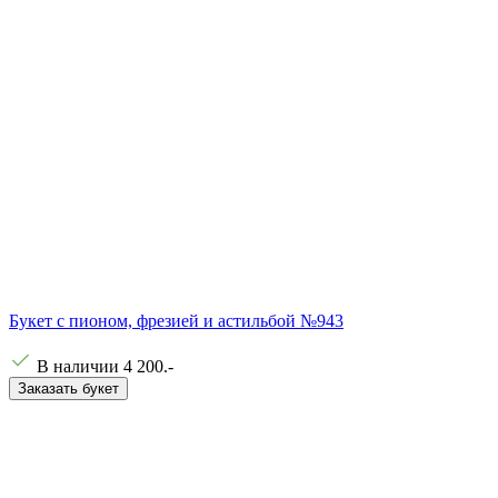
Букет с пионом, фрезией и астильбой №943
В наличии
4 200
.-
Заказать букет