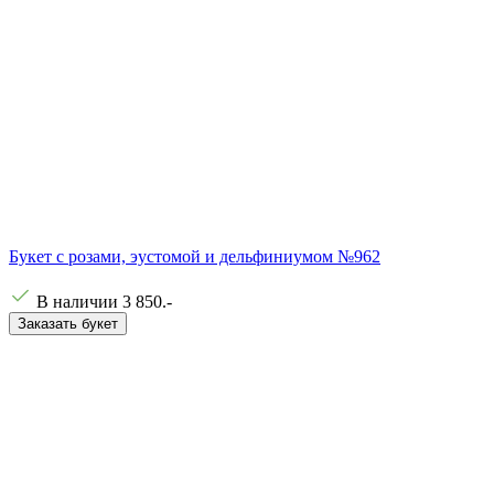
Букет с розами, эустомой и дельфиниумом №962
В наличии
3 850
.-
Заказать букет