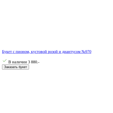
Букет с пионом, кустовой розой и диантусом №970
В наличии
3 880
.-
Заказать букет