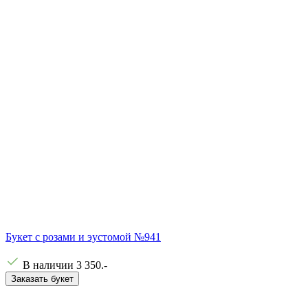
Букет с розами и эустомой №941
В наличии
3 350
.-
Заказать букет