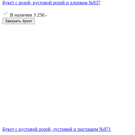
Букет с розой, кустовой розой и хлопком №937
В наличии
3 250
.-
Заказать букет
Букет с кустовой розой, эустомой и писташем №971