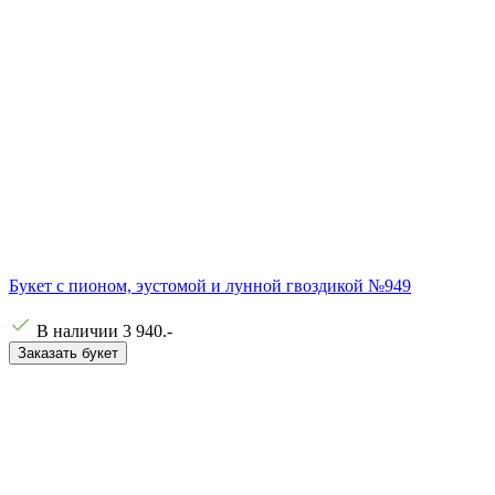
Букет с пионом, эустомой и лунной гвоздикой №949
В наличии
3 940
.-
Заказать букет