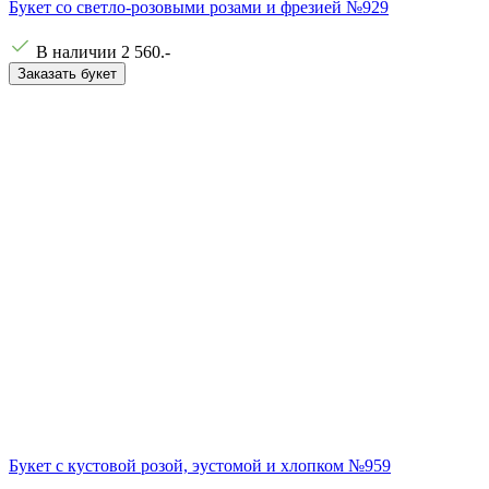
Букет со светло-розовыми розами и фрезией №929
В наличии
2 560
.-
Заказать букет
Букет с кустовой розой, эустомой и хлопком №959