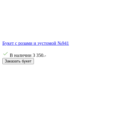
Букет с розами и эустомой №941
В наличии
3 350
.-
Заказать букет