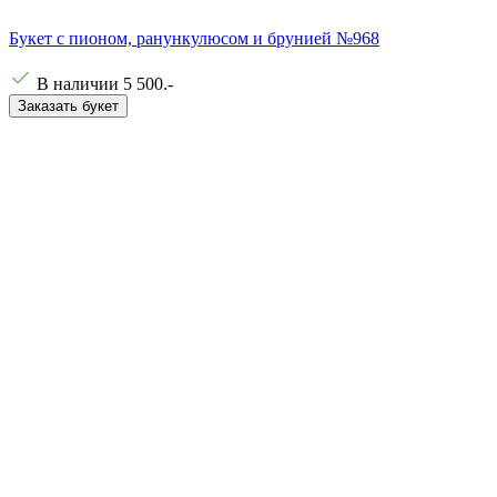
Букет с пионом, ранункулюсом и брунией №968
В наличии
5 500
.-
Заказать букет