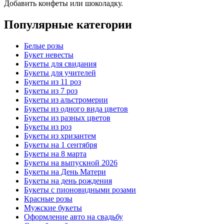
Добавить конфеты или шоколадку.
Популярные категории
Белые розы
Букет невесты
Букеты для свидания
Букеты для учителей
Букеты из 11 роз
Букеты из 7 роз
Букеты из альстромерии
Букеты из одного вида цветов
Букеты из разных цветов
Букеты из роз
Букеты из хризантем
Букеты на 1 сентября
Букеты на 8 марта
Букеты на выпускной 2026
Букеты на День Матери
Букеты на день рождения
Букеты с пионовидными розами
Красные розы
Мужские букеты
Оформление авто на свадьбу