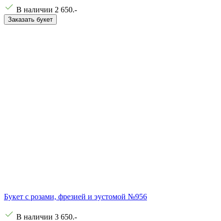
В наличии
2 650
.-
Заказать букет
Букет с розами, фрезией и эустомой №956
В наличии
3 650
.-