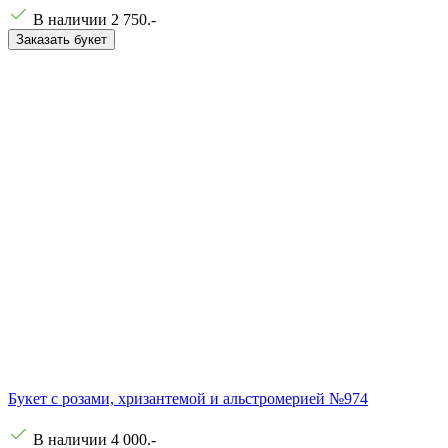
В наличии
2 750
.-
Заказать букет
Букет с розами, хризантемой и альстромерией №974
В наличии
4 000
.-