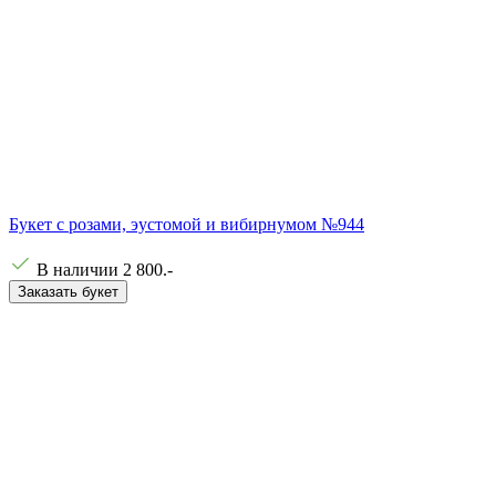
Букет с розами, эустомой и вибирнумом №944
В наличии
2 800
.-
Заказать букет