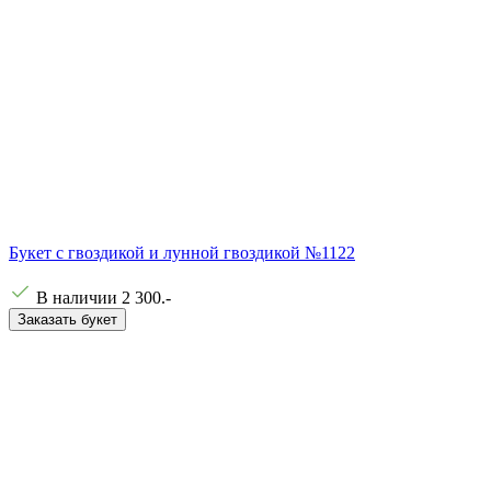
Букет с гвоздикой и лунной гвоздикой №1122
В наличии
2 300
.-
Заказать букет