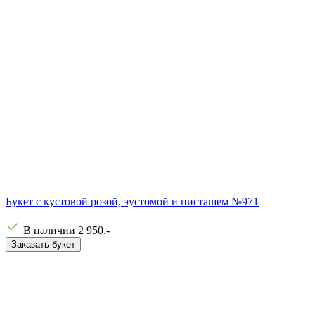
Букет с кустовой розой, эустомой и писташем №971
В наличии
2 950
.-
Заказать букет