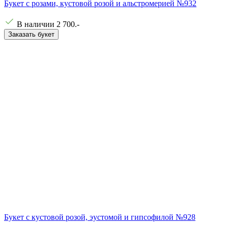
Букет с розами, кустовой розой и альстромерией №932
В наличии
2 700
.-
Заказать букет
Букет с кустовой розой, эустомой и гипсофилой №928