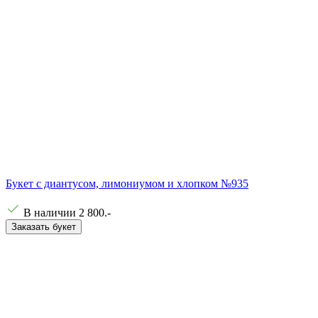
Букет с диантусом, лимониумом и хлопком №935
В наличии
2 800
.-
Заказать букет